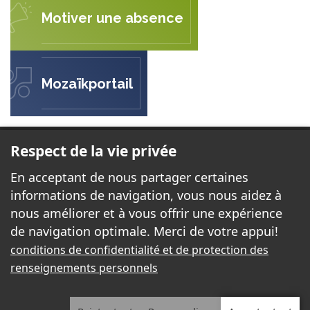
Motiver une absence
Mozaïkportail
ÉCOLE LA SABLONNIÈRE
Respect de la vie privée
143, rue des Sables
En acceptant de nous partager certaines
Gatineau (Québec) J8P 7G6
informations de navigation, vous nous aidez à
nous améliorer et à vous offrir une expérience
de navigation optimale. Merci de votre appui!
Téléphone:
819 643-1882
conditions de confidentialité et de protection des
Télécopieur:
819 643-4678
renseignements personnels
Courriel:
sablonniere@cssd.gouv.qc.ca