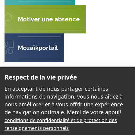
Motiver une absence
Mozaïkportail
ÉCOLE LA SABLONNIÈRE
Respect de la vie privée
143, rue des Sables
En acceptant de nous partager certaines
Gatineau (Québec) J8P 7G6
informations de navigation, vous nous aidez à
nous améliorer et à vous offrir une expérience
de navigation optimale. Merci de votre appui!
Téléphone:
819 643-1882
conditions de confidentialité et de protection des
Télécopieur:
819 643-4678
renseignements personnels
Courriel:
sablonniere@cssd.gouv.qc.ca